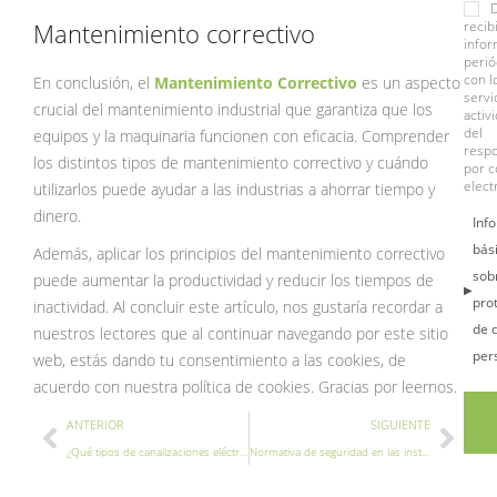
recib
Mantenimiento correctivo
infor
perió
con l
En conclusión, el
Mantenimiento Correctivo
es un aspecto
servi
crucial del mantenimiento industrial que garantiza que los
activ
del
equipos y la maquinaria funcionen con eficacia. Comprender
resp
los distintos tipos de mantenimiento correctivo y cuándo
por c
elect
utilizarlos puede ayudar a las industrias a ahorrar tiempo y
dinero.
Inf
bás
Además, aplicar los principios del mantenimiento correctivo
sob
puede aumentar la productividad y reducir los tiempos de
pro
inactividad. Al concluir este artículo, nos gustaría recordar a
de 
nuestros lectores que al continuar navegando por este sitio
per
web, estás dando tu consentimiento a las cookies, de
acuerdo con nuestra política de cookies. Gracias por leernos.
Ant
Sigu
ANTERIOR
SIGUIENTE
¿Qué tipos de canalizaciones eléctricas existen?
Normativa de seguridad en las instalaciones de gas