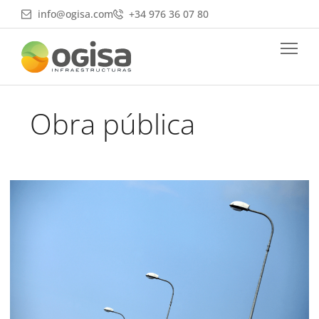
Ir
info@ogisa.com
+34 976 36 07 80
al
contenido
Obra pública
Iluminación
pública:
clave
en
seguridad
y
prevención
delictiva