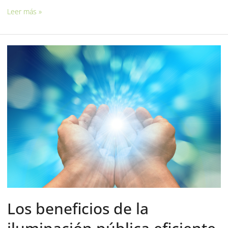
Leer más »
Los
beneficios
de
la
iluminación
pública
eficiente
Los beneficios de la