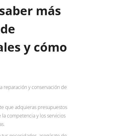
 saber más
 de
ales y cómo
a reparación y conservación de
ante que adquieras presupuestos
 la competencia y los servicios
as.
a tus necesidades, asegúrate de