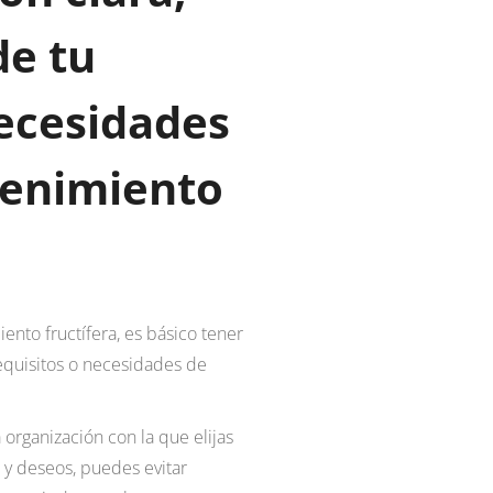
de tu
necesidades
tenimiento
nto fructífera, es básico tener
equisitos o necesidades de
 organización con la que elijas
 y deseos, puedes evitar