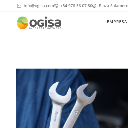
Ir
info@ogisa.com
+34 976 36 07 80
Plaza Salamero
al
contenido
EMPRESA