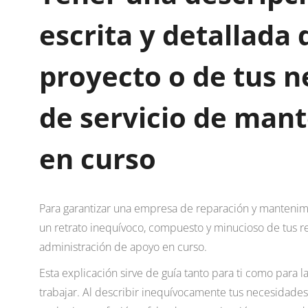
escrita y detallada 
proyecto o de tus 
de servicio de man
en curso
Para garantizar una empresa de reparación y mantenimie
un retrato inequívoco, compuesto y minucioso de tus r
administración de apoyo en curso.
Esta explicación sirve de guía tanto para ti como para la
trabajar. Al describir inequívocamente tus necesidades