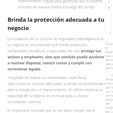
mantenimiento regular para garantizar que el sistema
funcione de manera óptima a lo largo del tiempo.
Brinda la protección adecuada a tu
negocio
La instalación de un sistema de seguridad y videovigilancia en
Cons
tu negocio es una inversión que brinda protección,
el
tranquilidad y beneficios a largo plazo. No solo
protege tus
trata
info
activos y empleados, sino que también puede ayudarte
de m
a resolver disputas, reducir costes y cumplir con
datos
perso
normativas legales.
Asegúrate de evaluar tus necesidades específicas,
recib
seleccionar los equipos adecuados y contar con profesionales
infor
perió
para la instalación y el mantenimiento. En última instancia, la
con l
seguridad de tu negocio es esencial para su éxito y
servi
activ
crecimiento continuo.
del
resp
Es importante recordar que su uso debe cumplir con la
por c