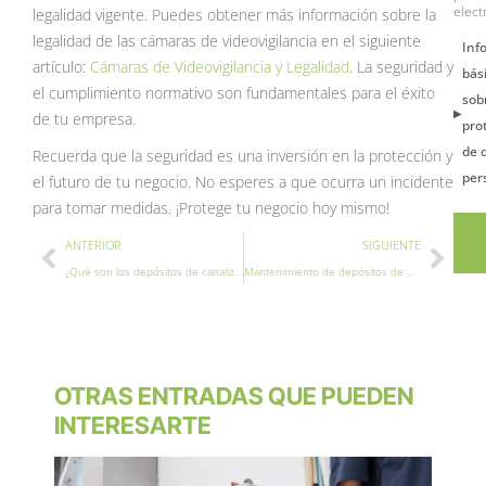
elect
legalidad vigente. Puedes obtener más información sobre la
legalidad de las cámaras de videovigilancia en el siguiente
Inf
artículo:
Cámaras de Videovigilancia y Legalidad
. La seguridad y
bás
el cumplimiento normativo son fundamentales para el éxito
sob
de tu empresa.
pro
de 
Recuerda que la seguridad es una inversión en la protección y
per
el futuro de tu negocio. No esperes a que ocurra un incidente
para tomar medidas. ¡Protege tu negocio hoy mismo!
Ant
Sigu
ANTERIOR
SIGUIENTE
¿Qué son los depósitos de canalización de GLP y qué ventajas tienen?
Mantenimiento de depósitos de GLP
OTRAS ENTRADAS QUE PUEDEN
INTERESARTE