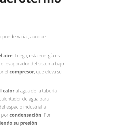
o puede variar, aunque
l aire
. Luego, esta energía es
el evaporador del sistema bajo
or el
compresor
, que eleva su
l calor
al agua de la tubería
n calentador de agua para
del espacio industrial a
o por
condensación
. Por
iendo su presión
.