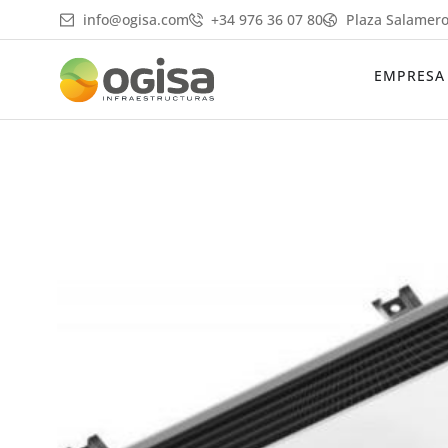
Ir
info@ogisa.com
+34 976 36 07 80
Plaza Salamero
al
contenido
EMPRESA