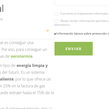
l
Consiento el tratamiento informado 
es
Deseo recibir información periódica 
electrónico.
Información básica sobre protección 
que es conseguir una
. Por eso, para conseguir un
mas de
aerotermia
.
un tipo de
energía limpia y
 del futuro. Es un sistema
caliente
, por lo que ofrece un
n 25% en la factura de gas
puede extraer hasta el 75% de la
son, fundamentalmente, dos: la