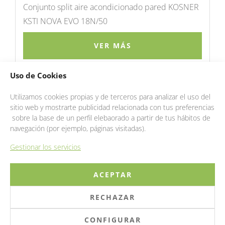
Conjunto split aire acondicionado pared KOSNER
KSTI NOVA EVO 18N/50
VER MÁS
Uso de Cookies
Utilizamos cookies propias y de terceros para analizar el uso del
sitio web y mostrarte publicidad relacionada con tus preferencias
sobre la base de un perfil elebaorado a partir de tus hábitos de
navegación (por ejemplo, páginas visitadas).
Gestionar los servicios
ACEPTAR
© 2025 OGISA INFRAESTRUCTURAS
RECHAZAR
AVISO LEGAL
|
PRIVACIDAD
|
COOKIES
|
GESTIÓN
|
CANAL ÉTICO
CONFIGURAR