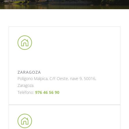
ZARAGOZA
Polígono Malpica, C/F Oeste, nave 9, 50016,
Zaragoza.
Teléfono:
976 46 56 90