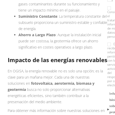
gases contaminantes durante su funcionamiento y
tiene un impacto mínimo en el paisaje.
Cons
Suministro Constante
: La temperatura constante del
el
trata
subsuelo proporciona un suministro estable y confiable
info
de energía.
de m
datos
Ahorro a Largo Plazo
: Aunque la instalación inicial
perso
puede ser costosa, la geotermia ofrece un ahorro
significativo en costes operativos a largo plazo.
recib
infor
perió
Impacto de las energías renovables
con l
servi
activ
En OGISA, la energía renovable no es solo una opción; es la
del
clave para un mañana mejor. Cada una de nuestras
resp
por c
soluciones en
fotovoltaica, aerotermia, biomasa y
elect
geotermia
busca no solo proporcionar alternativas
Inf
energéticas eficientes, sino también contribuir a la
bás
preservación del medio ambiente.
sob
Para obtener más información sobre nuestras soluciones en
pro