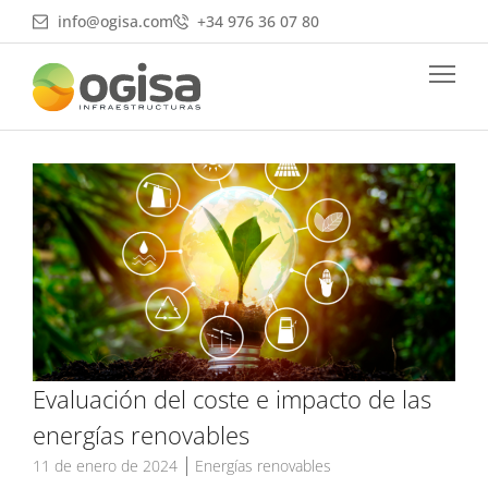
Ir
info@ogisa.com
+34 976 36 07 80
al
contenido
Evaluación del coste e impacto de las
energías renovables
11 de enero de 2024
Energías renovables