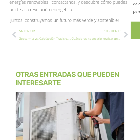
energías renovables, ¡contactanos! y descubre cómo puedes
de 
unirte a la revolución energética.
per
¡Juntos, construyamos un futuro más verde y sostenible!
Ant
Sigu
ANTERIOR
SIGUIENTE
Geotermia vs. Calefacción Tradicional: Comparativa de Eficiencia
¿Cuándo es necesario realizar una revisión de caldera?
OTRAS ENTRADAS QUE PUEDEN
INTERESARTE