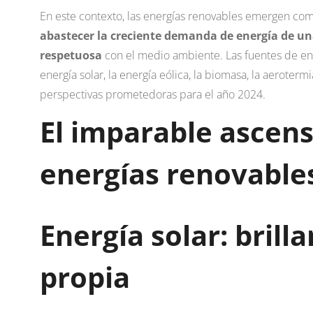
En este contexto, las energías renovables emergen como
abastecer la creciente demanda de energía de u
respetuosa
con el medio ambiente. Las fuentes de en
energía solar, la energía eólica, la biomasa, la aeroterm
perspectivas prometedoras para el año 2024.
El imparable ascens
energías renovable
Energía solar: brill
propia