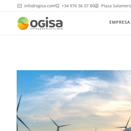
Ir
info@ogisa.com
+34 976 36 07 80
Plaza Salamero
al
contenido
EMPRESA