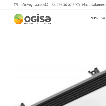
Ir
info@ogisa.com
+34 976 36 07 80
Plaza Salamero
al
contenido
EMPRESA