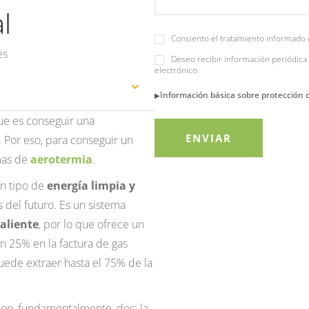
l
Consiento el tratamiento informado 
es
Deseo recibir información periódica 
electrónico.
Información básica sobre protección 
que es conseguir una
. Por eso, para conseguir un
mas de
aerotermia
.
un tipo de
energía limpia y
 del futuro. Es un sistema
caliente
, por lo que ofrece un
n 25% en la factura de gas
puede extraer hasta el 75% de la
son, fundamentalmente, dos: la