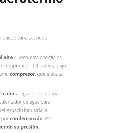
o puede variar, aunque
l aire
. Luego, esta energía es
el evaporador del sistema bajo
or el
compresor
, que eleva su
l calor
al agua de la tubería
n calentador de agua para
del espacio industrial a
o por
condensación
. Por
iendo su presión
.