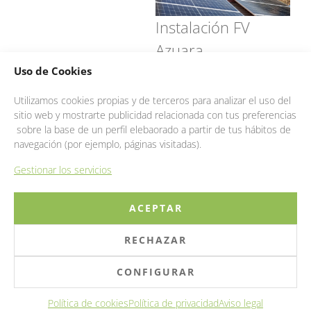
Instalación FV
Azuara
Uso de Cookies
Utilizamos cookies propias y de terceros para analizar el uso del
sitio web y mostrarte publicidad relacionada con tus preferencias
sobre la base de un perfil elebaorado a partir de tus hábitos de
navegación (por ejemplo, páginas visitadas).
Gestionar los servicios
ACEPTAR
© 2025 OGISA INFRAESTRUCTURAS
RECHAZAR
AVISO LEGAL
|
PRIVACIDAD
|
COOKIES
|
GESTIÓN
|
CANAL ÉTICO
CONFIGURAR
LINKEDIN
|
EMPLEO
Política de cookies
Política de privacidad
Aviso legal