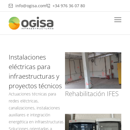
Ir
info@ogisa.com
+34 976 36 07 80
al
contenido
Instalaciones
eléctricas para
infraestructuras y
proyectos técnicos
Rehabilitación IFES
Actuaciones técnicas para
redes eléctricas,
canalizaciones, instalaciones
auxiliares e integración
energética en infraestructuras.
Soluciones orientadas a