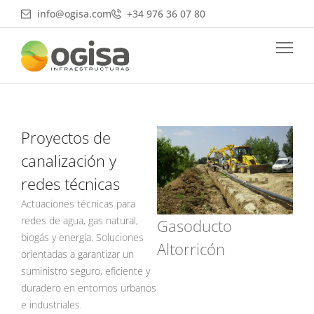
Ir
info@ogisa.com
+34 976 36 07 80
al
contenido
Proyectos de
Página
Página
canalización y
redes técnicas
Actuaciones técnicas para
redes de agua, gas natural,
Gasoducto
biogás y energía. Soluciones
Altorricón
orientadas a garantizar un
suministro seguro, eficiente y
duradero en entornos urbanos
e industriales.