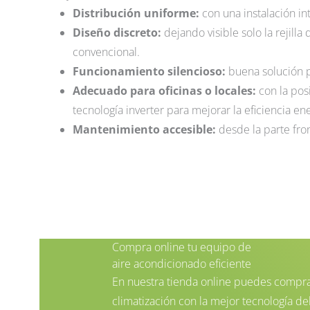
Distribución uniforme:
con una instalación int
Diseño discreto:
dejando visible solo la rejill
convencional.
Funcionamiento silencioso:
buena solución p
Adecuado para oficinas o locales:
con la pos
tecnología inverter para mejorar la eficiencia en
Mantenimiento accesible:
desde la parte fron
Compra online tu equipo de
aire acondicionado eficiente
En nuestra tienda online puedes comprar
climatización con la mejor tecnología d