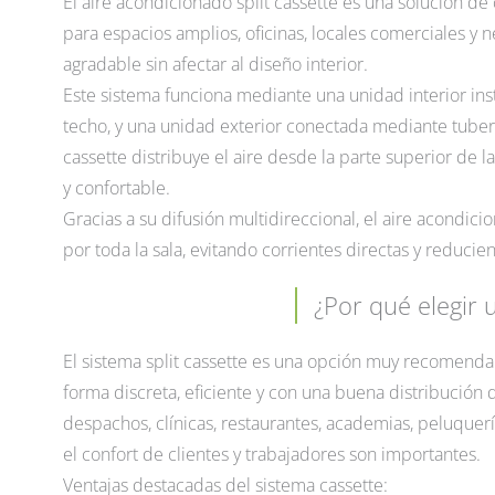
El aire acondicionado split cassette es una solución de 
para espacios amplios, oficinas, locales comerciales 
agradable sin afectar al diseño interior.
Este sistema funciona mediante una unidad interior ins
techo, y una unidad exterior conectada mediante tuberías
cassette distribuye el aire desde la parte superior de
y confortable.
Gracias a su difusión multidireccional, el aire acondici
por toda la sala, evitando corrientes directas y reduci
¿Por qué elegir u
El sistema split cassette es una opción muy recomenda
forma discreta, eficiente y con una buena distribución d
despachos, clínicas, restaurantes, academias, peluquerí
el confort de clientes y trabajadores son importantes.
Ventajas destacadas del sistema cassette: