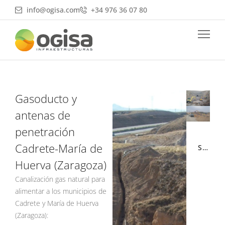
Ir
info@ogisa.com
+34 976 36 07 80
al
contenido
Gasoducto y
antenas de
penetración
Cadrete-María de
SIGUIENTE →
Huerva (Zaragoza)
Canalización gas natural para
alimentar a los municipios de
Cadrete y María de Huerva
(Zaragoza):