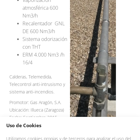
Vaporización
atmosférica 600
Nm3/h
Recalentador GNL
DE 600 Nm3/h
Sistema odorización
con THT
ERM 4.000 Nm3 /h
16/4
Calderas, Telemedida,
Telecontrol anti-intrusismo y
sistema anti-incendios.
Promotor: Gas Aragón, S.A.
Ubicación: Illueca (Zaragoza)
Fecha: Septiembre 2015
Uso de Cookies
Utilizamos cookies propias y de terceros para analizar el uso del