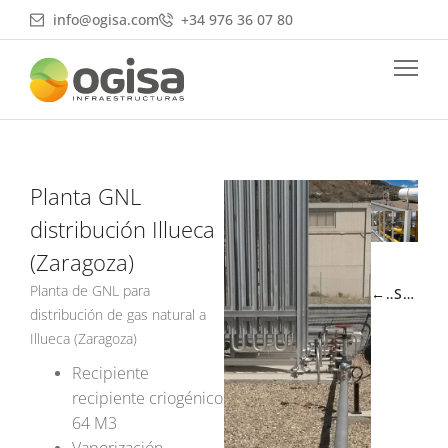
Ir
info@ogisa.com
+34 976 36 07 80
al
contenido
Planta GNL
distribución Illueca
(Zaragoza)
Planta de GNL para
← ANTERIOR
SIGUIENTE →
distribución de gas natural a
Illueca (Zaragoza)
Recipiente
recipiente criogénico
64 M3