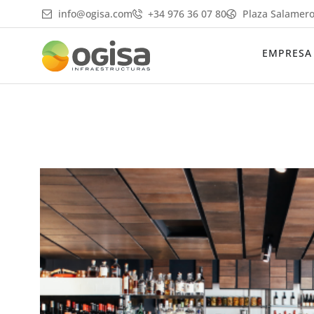
Ir
info@ogisa.com
+34 976 36 07 80
Plaza Salamero
al
contenido
EMPRESA