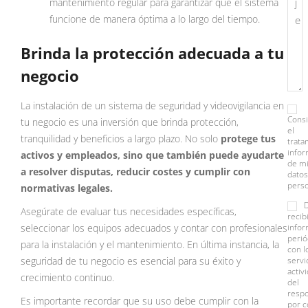
mantenimiento regular para garantizar que el sistema
funcione de manera óptima a lo largo del tiempo.
Brinda la protección adecuada a tu
negocio
La instalación de un sistema de seguridad y videovigilancia en
Cons
tu negocio es una inversión que brinda protección,
el
tranquilidad y beneficios a largo plazo. No solo
protege tus
trata
info
activos y empleados, sino que también puede ayudarte
de m
a resolver disputas, reducir costes y cumplir con
datos
perso
normativas legales.
Asegúrate de evaluar tus necesidades específicas,
recib
seleccionar los equipos adecuados y contar con profesionales
infor
perió
para la instalación y el mantenimiento. En última instancia, la
con l
seguridad de tu negocio es esencial para su éxito y
servi
activ
crecimiento continuo.
del
resp
Es importante recordar que su uso debe cumplir con la
por c