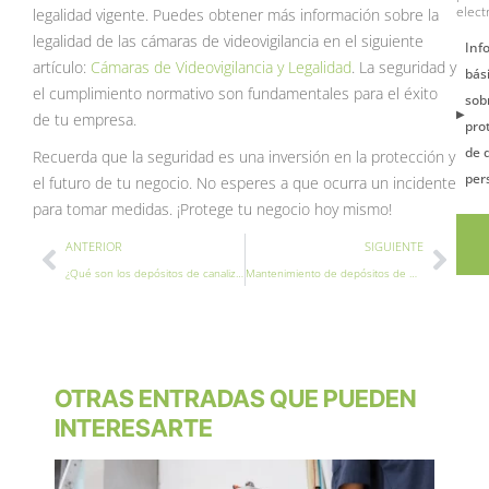
elect
legalidad vigente. Puedes obtener más información sobre la
legalidad de las cámaras de videovigilancia en el siguiente
Inf
artículo:
Cámaras de Videovigilancia y Legalidad
. La seguridad y
bás
el cumplimiento normativo son fundamentales para el éxito
sob
de tu empresa.
pro
de 
Recuerda que la seguridad es una inversión en la protección y
per
el futuro de tu negocio. No esperes a que ocurra un incidente
para tomar medidas. ¡Protege tu negocio hoy mismo!
Ant
Sigu
ANTERIOR
SIGUIENTE
¿Qué son los depósitos de canalización de GLP y qué ventajas tienen?
Mantenimiento de depósitos de GLP
OTRAS ENTRADAS QUE PUEDEN
INTERESARTE