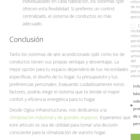
individualizado en cada habitación, los sistemas split
info
de m
ofrecen esta flexibilidad. Si prefieres un control
datos
centralizado, el sistema de conductos es más
perso
adecuado.
recib
infor
Conclusión
perió
con l
servi
Tanto los sistemas de aire acondicionado split como los de
activ
del
conductos tienen sus propias ventajas y desventajas. La
resp
mejor opción para tu espacio dependerá de tus necesidades
por c
elect
específicas, el diseño de tu hogar, tu presupuesto y tus
preferencias personales. Evaluando cuidadosamente estos
Inf
factores, podrás elegir el sistema que te brinde el mayor
bás
confort y eficiencia energética para tu hogar.
sob
pro
Desde Ogisa Infraestructuras, nos dedicamos a la
de 
climatización industrial y de grandes espacios
. Esperamos que
per
este artículo os sea de utilidad para tomar una decisión
consciente para la climatización de vuestro hogar.