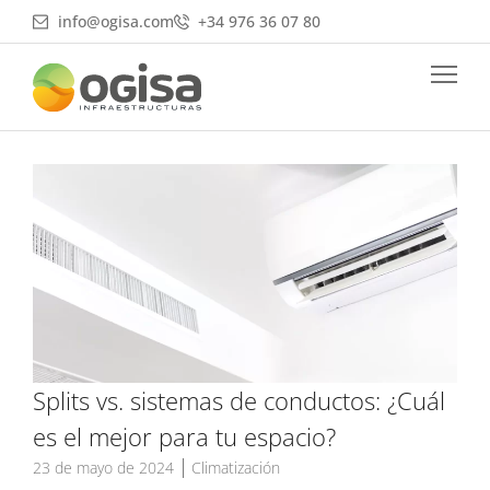
Ir
info@ogisa.com
+34 976 36 07 80
al
contenido
Splits vs. sistemas de conductos: ¿Cuál
es el mejor para tu espacio?
23 de mayo de 2024
Climatización