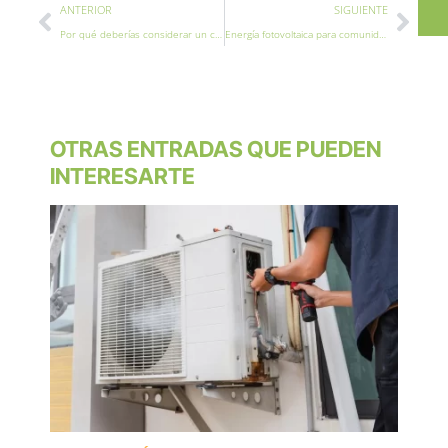
Ant
Sigu
ANTERIOR
SIGUIENTE
Por qué deberías considerar un cambio de caldera este verano
Energía fotovoltaica para comunidades de vecinos: ¿Es Rentable?
OTRAS ENTRADAS QUE PUEDEN
INTERESARTE