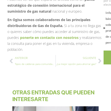
por c
elect
estratégico de conexión internacional para el
suministro de gas natural
nacional y europeo.
Inf
bás
En Ogisa somos colaboradores de las principales
sob
distribuidoras de Gas de España.
Si a tu zona no llega gas
pro
o quieres saber cómo puedes acceder al suministro de gas,
de 
puedes
ponerte en contacto con nosotros
y realizaremos
per
la consulta para poner el gas en tu vivienda, empresa o
población.
Ant
Sigu
ANTERIOR
SIGUIENTE
Tipos de calderas para comunidades de vecinos
¿La mejor opción para ahorrar gas?
OTRAS ENTRADAS QUE PUEDEN
INTERESARTE