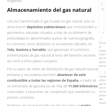
Mugardos.
Almacenamiento del gas natural
Una vez transformado el gas licuado en gas natural, este se
almacena en
depósitos subterráneos
que corresponden a
yacimientos naturales situados a más de un kilómetro de
profundidad en determinados puntos de nuestra geografía.
Cons
En concreto, estos depósitos se encuentran ubicados en
el
Yela, Gaviota y Serrablo
, que garantizan el suministro
trata
info
ininterrumpido de gas natural al resto del territorio nacional,
de m
así como a otros países europeos.
datos
perso
Por su parte, las redes de distribución de gas natural nacional
primarias y secundarias permiten
abastecer de este
recib
combustible a todas las regiones de España
, a través de
infor
perió
un entramado de gasoductos de más de
11.000 kilómetros
,
con l
conectados a estaciones de compresión que mantienen su
servi
activ
presión constante.
del
resp
Podemos ver así que España se articula como un
punto