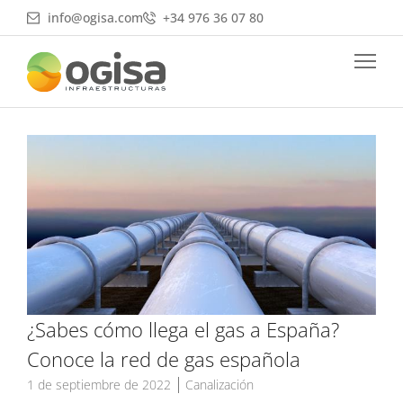
Ir
info@ogisa.com
+34 976 36 07 80
al
contenido
¿Sabes cómo llega el gas a España?
Conoce la red de gas española
1 de septiembre de 2022
Canalización