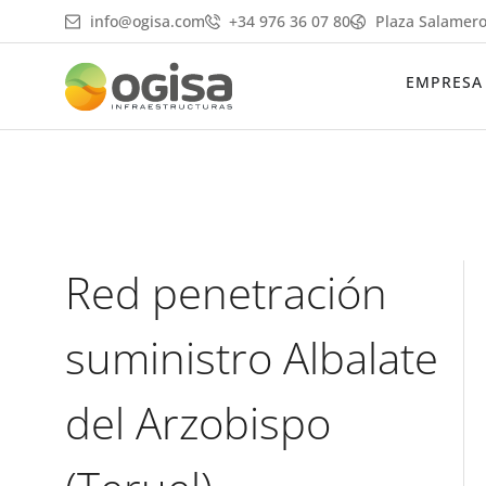
Ir
info@ogisa.com
+34 976 36 07 80
Plaza Salamero
al
contenido
EMPRESA
Red penetración
suministro Albalate
del Arzobispo