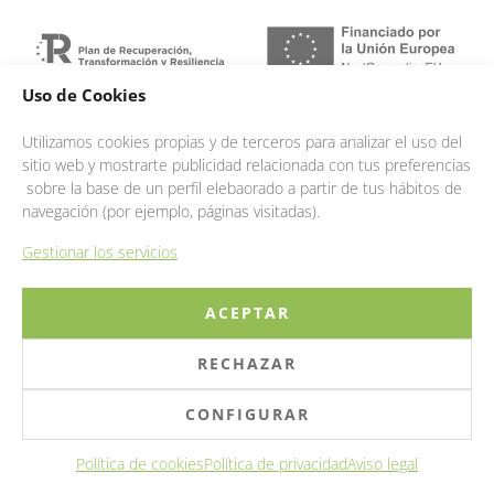
Uso de Cookies
Utilizamos cookies propias y de terceros para analizar el uso del
sitio web y mostrarte publicidad relacionada con tus preferencias
© 2025 OGISA INFRAESTRUCTURAS
sobre la base de un perfil elebaorado a partir de tus hábitos de
AVISO LEGAL
|
PRIVACIDAD
|
COOKIES
|
navegación (por ejemplo, páginas visitadas).
GESTIÓN
|
CANAL ÉTICO
Gestionar los servicios
LINKEDIN
|
EMPLEO
ACEPTAR
RECHAZAR
CONFIGURAR
Política de cookies
Política de privacidad
Aviso legal