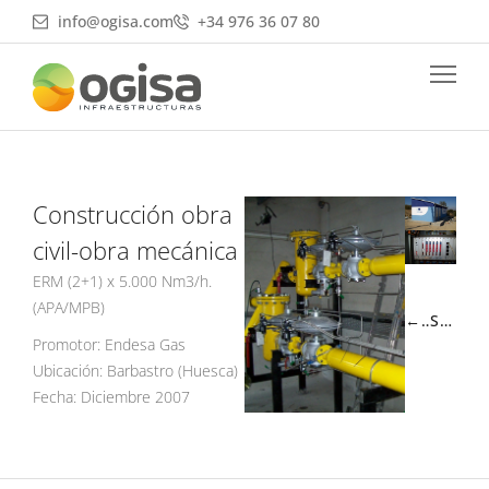
Ir
info@ogisa.com
+34 976 36 07 80
al
contenido
Construcción obra
civil-obra mecánica
ERM (2+1) x 5.000 Nm3/h.
(APA/MPB)
← ANTERIOR
SIGUIENTE →
Promotor: Endesa Gas
Ubicación: Barbastro (Huesca)
Fecha: Diciembre 2007