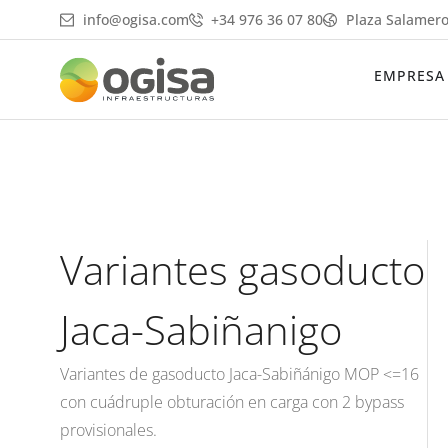
Ir
info@ogisa.com
+34 976 36 07 80
Plaza Salamero
al
contenido
EMPRESA
Variantes gasoducto
Jaca-Sabiñanigo
Variantes de gasoducto Jaca-Sabiñánigo MOP <=16
con cuádruple obturación en carga con 2 bypass
provisionales.